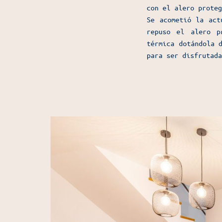
con el alero proteg
Se acometió la act
repuso el alero p
térmica dotándola 
para ser disfrutada